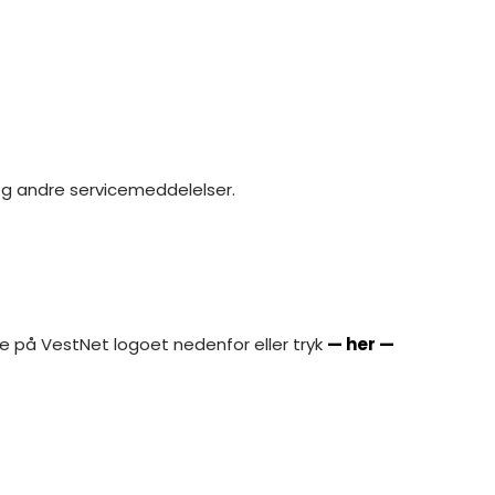
g andre servicemeddelelser.
ke på VestNet logoet nedenfor eller tryk
— her —