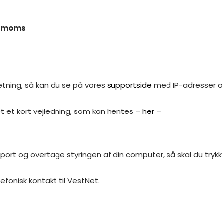
l. moms
ætning, så kan du se på vores
supportside
med IP-adresser o
avet et kort vejledning, som kan hentes
– her –
pport og overtage styringen af din computer, så skal du tryk
lefonisk kontakt til VestNet
.